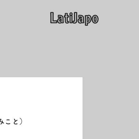
​LatiJapo
メ
みこと）