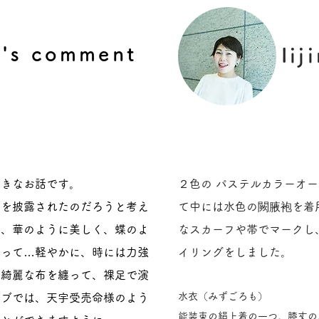
's comment
Ii
好きなお話です。
２色の パステルカラーオ
りを披露されたのだろうと考え
て中には水色の闕腋袍を着
は、華のように美しく、蝶のよ
なスカーフや帯でマークし
持って…軽やかに、時には力強
イリングをしました。
い綺麗な布を纏って、裸足で演
水衣（みずごろも）
イブでは、天宇受売命様のよう
能装束の絹上着の一つ。膝丈の